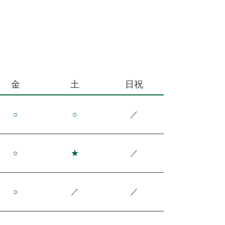
金
土
日祝
○
○
／
○
★
／
○
／
／