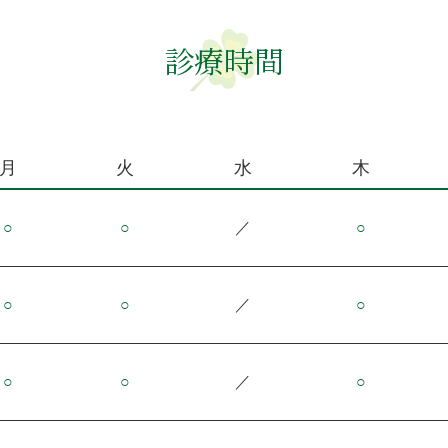
診療時間
月
火
水
木
○
○
／
○
○
○
／
○
○
○
／
○